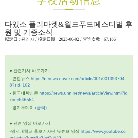
学校活动信息
다있소 플리마켓&월드푸드페스티벌 후
원 및 기증소식
拟定日 : 관리자 / 拟定日期 : 2023-06-02 / 查询次数 : 67,186
● 관련기사 바로가기
- 연합뉴스
https://n.news.naver.com/article/001/001393704
8?sid=102
- 한국대학신문
https://news.unn.net/news/articleView.html?id
xno=546554
- 명지투데이
(클릭)
●
관련 영상 바로가기
-명지대학교 홍보기자단 유튜브 영상
https://www.youtube.co
m/watch?v=w8a3osOyYJ0