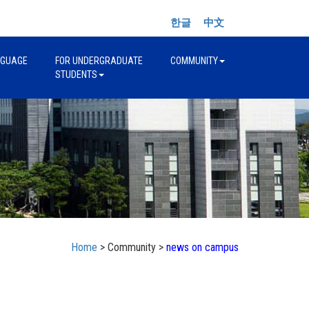
한글
中文
NGUAGE
FOR UNDERGRADUATE
COMMUNITY
STUDENTS
Home
> Community >
news on campus