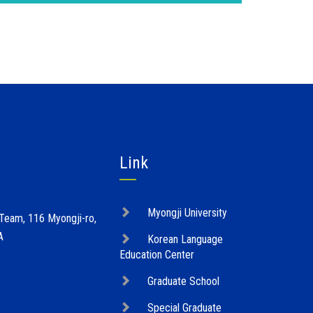
Link
Myongji University
 Team, 116 Myongji-ro,
A
Korean Language
Education Center
Graduate School
Special Graduate