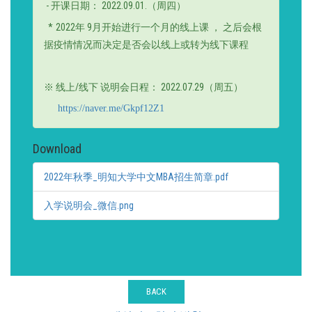
-
开课日期
：
2022.09.01.
（
周四
）
*
2022
年
9
月开始进行一个月的线上课
，
之后会根
据疫情情况而决定是否会以线上或转为线下课程
※
线上
/
线下 说明会日程
：
2022.07.29
（
周五
）
https://naver.me/Gkpf12Z1
Download
2022年秋季_明知大学中文MBA招生简章.pdf
入学说明会_微信.png
BACK