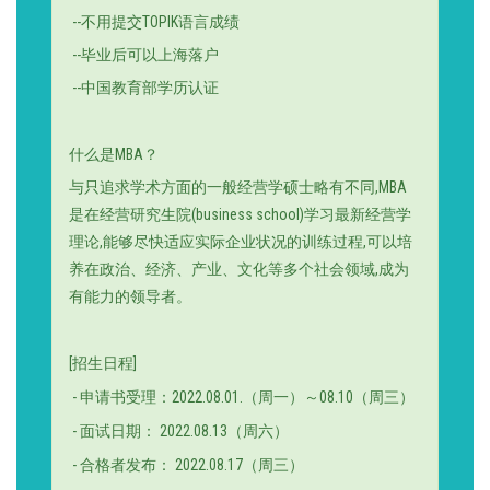
--
不用提交
TOPIK
语言成绩
--
毕业后可以上海落户
--
中国教育部学历认证
什么是
MBA
？
与只追求学术方面的一般经营学硕士略有不同
,MBA
是在经营研究生院
(business school)
学习最新经营学
理论
,
能够尽快适应实际企业状况的训练过程
,
可以培
养在政治
、
经济
、
产业
、
文化等多个社会领域
,
成为
有能力的领导者
。
[
招生日程
]
-
申请书受理
：
2022.08.01.
（
周一
）～
08.10
（
周三
）
-
面试日期
：
2022.08.13
（
周六
）
-
合格者发布
：
2022.08.17
（
周三
）