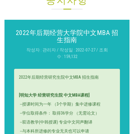
공지사항
2022年后期经营大学院中文MBA 招
生指南
작성자 : 관리자 / 작성일 : 2022-07-27 / 조회
수 : 159,132
2022
年后期经营研究生院中文
MBA
招生指南
[
明知大学 经营研究生院 中文
MBA
课程
]
--
授课时间为一年
（
3
个学期
）
集中进修课程
--
学位取得条件
：
取得
36
学分
（
无需论文
）
--
双语教学
(
中韩授课
)
专业中文同声翻译
--
与本科所进修的专业无关也可以申请